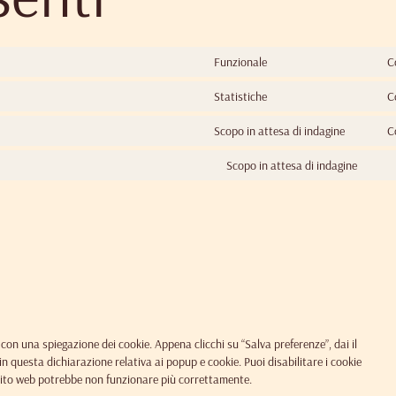
CHI SIAMO
Funzionale
C
LE PROPOSTE
Statistiche
C
OCCASIONI SPECIALI
Scopo in attesa di indagine
C
Scopo in attesa di indagine
PRENOTA
CONTATTI
con una spiegazione dei cookie. Appena clicchi su “Salva preferenze”, dai il
in questa dichiarazione relativa ai popup e cookie. Puoi disabilitare i cookie
 sito web potrebbe non funzionare più correttamente.