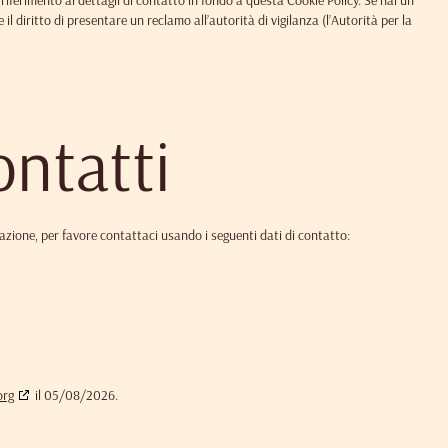
e riferimento ai dettagli di contatto in fondo a questa Cookie Policy. Se hai un
 diritto di presentare un reclamo all’autorità di vigilanza (l’Autorità per la
ontatti
zione, per favore contattaci usando i seguenti dati di contatto:
org
il 05/08/2026.