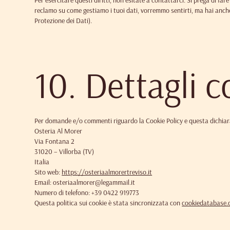
Per esercitare questi diritti, non esitate a contattarci. Si prega di far
reclamo su come gestiamo i tuoi dati, vorremmo sentirti, ma hai anche il
Protezione dei Dati).
10. Dettagli c
Per domande e/o commenti riguardo la Cookie Policy e questa dichiara
Osteria Al Morer
Via Fontana 2
31020 – Villorba (TV)
Italia
Sito web:
https://osteriaalmorertreviso.it
Email:
osteriaalmorer@
legammail.it
Numero di telefono: +39 0422 919773
Questa politica sui cookie è stata sincronizzata con
cookiedatabase.