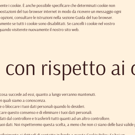
te i cookie. È anche possibile specificare che determinati cookie non
mpostazioni del tuo browser internet in modo da ricevere un messaggio ogni
 opzioni, consultare le istruzioni nella sezione Guida del tuo browser.
ente se tutti i cookie sono disabilitati. Se cancelli i cookie nel vostro
quando visiterete nuovamente il nostro sito web.
ti con rispetto ai
i, cosa succede ad essi, quanto a lungo verranno mantenuti.
 dei quali siamo a conoscenza.
are o bloccare i tuoi dati personali quando lo desideri.
vocare questo consenso e di eliminare i tuoi dati personali.
oi dati dal controllore e trasferirli tutti quanti ad un altro controllore.
i tuoi dati. Noi rispetteremo questa scelta, a meno che non ci siano delle basi valide 