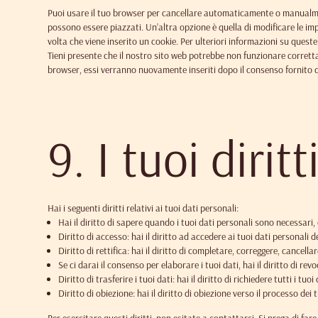
Puoi usare il tuo browser per cancellare automaticamente o manualmen
possono essere piazzati. Un’altra opzione è quella di modificare le i
volta che viene inserito un cookie. Per ulteriori informazioni su queste
Tieni presente che il nostro sito web potrebbe non funzionare correttam
browser, essi verranno nuovamente inseriti dopo il consenso fornito 
9. I tuoi dirit
Hai i seguenti diritti relativi ai tuoi dati personali:
Hai il diritto di sapere quando i tuoi dati personali sono necessar
Diritto di accesso: hai il diritto ad accedere ai tuoi dati personali
Diritto di rettifica: hai il diritto di completare, correggere, cancell
Se ci darai il consenso per elaborare i tuoi dati, hai il diritto di re
Diritto di trasferire i tuoi dati: hai il diritto di richiedere tutti i tu
Diritto di obiezione: hai il diritto di obiezione verso il processo de